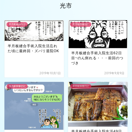
光市
半月板損傷日記
半月板損傷日記
半月板縫合手術入院生活忘れ
た頃に最終回・ズバリ退院OK
半月板縫合手術入院生活62日
目~のん倒れる・・・前回のつ
づき
2019年10月1日
2019年9月9日
半月板損傷日記
半月板損傷日記
半月板縫合手術入院生活49日