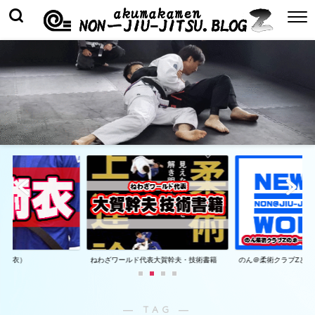
着（衣）
ねわざワールド代表大賀幹夫・技術書籍
のん＠柔術クラブZとは
― TAG ―