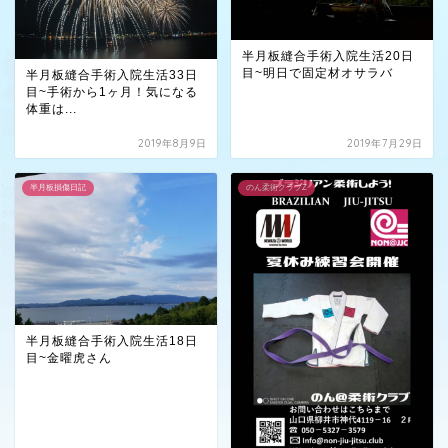
半月板縫合手術入院生活20日
目~明日で固定材オサラバ
半月板縫合手術入院生活33日
目~手術から1ヶ月！気になる
体重は...
2019年8月9日
2019年7月29日
半月板損傷日記
のん柔術クラブZ
半月板縫合手術入院生活18日
目~金曜虎さん