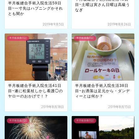
半月板縫合手術入院生活59日
目~土曜は寅さん日曜は高級う
目~一寸先はハプニングかそれ
なぎ
とも闇か
2019年9月5日
2019年8月26日
半月板損傷日記
半月板損傷日記
半月板縫合手術入院生活41日
半月板縫合手術入院生活38日
目~遂に松葉杖しかし看護◯の
目~お洒落は足元から・ダンデ
ヤローのおかげで！？
ィーとは何か？
2019年8月18日
2019年8月15日
半月板損傷日記
半月板損傷日記