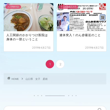
人工関節日記
のん＠柔術クラブ
人工関節のかかりつけ医院は
連休突入！のん@最近のこと
身体の一部ということ
2019年4月27日
2019年4月27日
1
2
HOME
山口県 女子 柔術