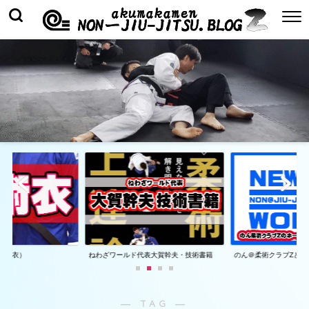
着（衣）
ねわざワールド代表大賀幹夫・技術書籍
のん＠柔術クラブZとは
― TAG ―