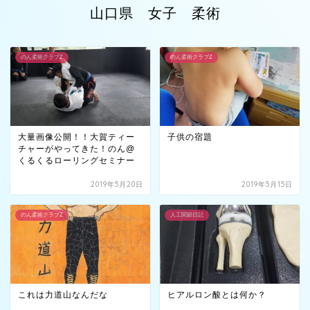
山口県 女子 柔術
のん柔術クラブZ
のん柔術クラブZ
大量画像公開！！大賀ティー
子供の宿題
チャーがやってきた！のん@
くるくるローリングセミナー
2019年5月20日
2019年5月15日
のん柔術クラブZ
人工関節日記
これは力道山なんだな
ヒアルロン酸とは何か？