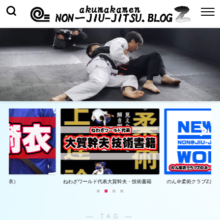
着（衣）
ねわざワールド代表大賀幹夫・技術書籍
のん＠柔術クラブZとは
― TAG ―