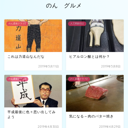
のん グルメ
のん柔術クラブZ
人工関節日記
これは力道山なんだな
ヒアルロン酸とは何か？
2019年5月11日
2019年5月8日
のん柔術クラブZ
のん柔術クラブZ
平成最後に色々思い出してみ
気になる～肉のバター焼き
よう
2019年4月30日
2019年4月29日