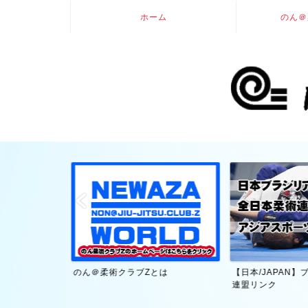
ホーム
のん＠
大賀幹夫・技術
のん＠柔術クラブZとは
【日本/JAPAN
連盟リンク