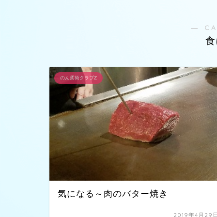
― C
食
のん柔術クラブZ
気になる～肉のバター焼き
2019年4月29