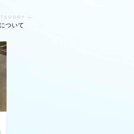
ATEGORY ―
について
日