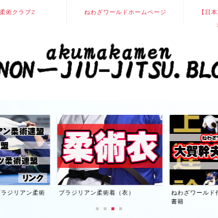
柔術クラブZ
ねわざワールドホームページ
【日本
】ブラジリアン柔術
ブラジリアン柔術着（衣）
ねわざワールド
書籍