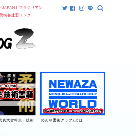
/JAPAN】ブラジリアン
柔術各連盟リンク
代表大賀幹夫・技術
のん＠柔術クラブZとは
【日本/JAP
連盟リンク