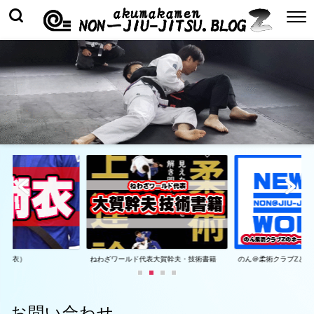
着（衣）
ねわざワールド代表大賀幹夫・技術書籍
のん＠柔術クラブZとは
お問い合わせ