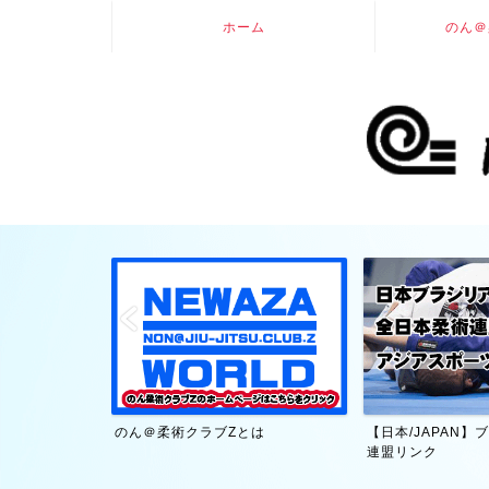
ホーム
のん＠
大賀幹夫・技術
のん＠柔術クラブZとは
【日本/JAPAN
連盟リンク