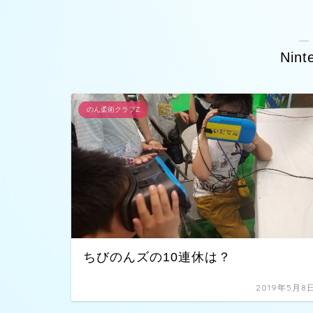
―
Nint
のん柔術クラブZ
ちびのんズの10連休は？
2019年5月8