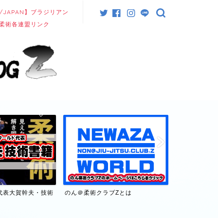
/JAPAN】ブラジリアン
柔術各連盟リンク
代表大賀幹夫・技術
のん＠柔術クラブZとは
【日本/JAP
連盟リンク