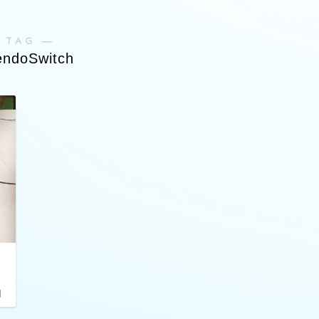
 TAG ―
endoSwitch
日