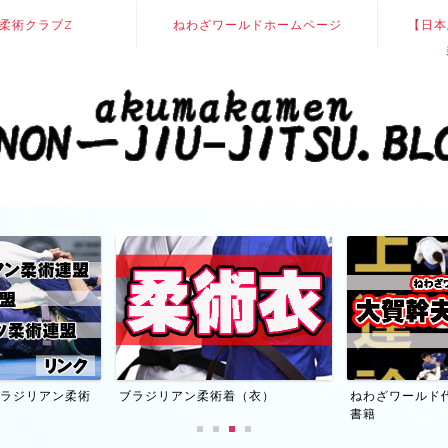
柔術クラブZ
ねわざワールドホームページ
【日本
】ブラジリアン柔術
ブラジリアン柔術着（衣）
ねわざワールド
書籍