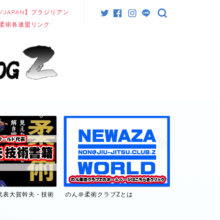
/JAPAN】ブラジリアン
柔術各連盟リンク
代表大賀幹夫・技術
のん＠柔術クラブZとは
【日本/JAP
連盟リンク