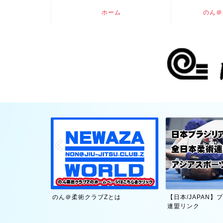
ホーム
のん＠
大賀幹夫・技術
のん＠柔術クラブZとは
【日本/JAPAN
連盟リンク