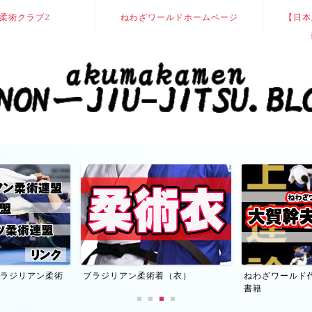
柔術クラブZ
ねわざワールドホームページ
【日本
】ブラジリアン柔術
ブラジリアン柔術着（衣）
ねわざワールド
書籍