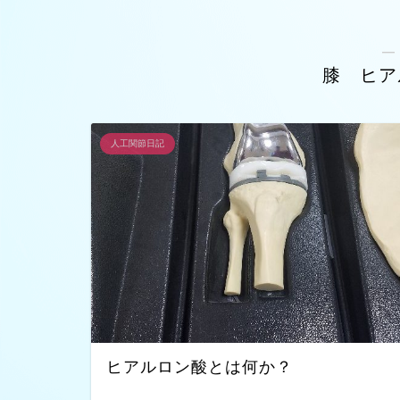
―
膝 ヒア
人工関節日記
ヒアルロン酸とは何か？