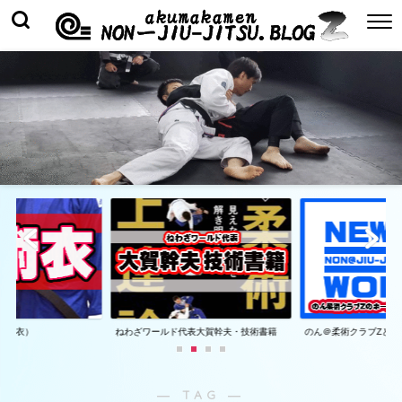
着（衣）
ねわざワールド代表大賀幹夫・技術書籍
のん＠柔術クラブZとは
― TAG ―