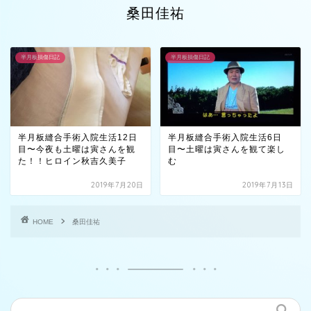
桑田佳祐
半月板損傷日記
半月板損傷日記
半月板縫合手術入院生活12日
半月板縫合手術入院生活6日
目〜今夜も土曜は寅さんを観
目〜土曜は寅さんを観て楽し
た！！ヒロイン秋吉久美子
む
2019年7月20日
2019年7月13日
HOME
桑田佳祐