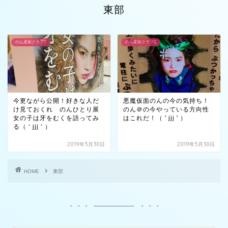
東部
のん柔術クラブZ
のん柔術クラブZ
今更ながら公開！好きな人だ
悪魔仮面のんの今の気持ち！
け見ておくれ のんひとり展
のん＠の今やっている方向性
女の子は牙をむくを語ってみ
はこれだ！（ ' jjj ' ）
る（ ‘ jjj ‘ ）
2019年5月30日
2019年5月30日
HOME
東部