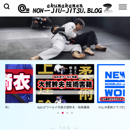
着（衣）
ねわざワールド代表大賀幹夫・技術書籍
のん＠柔術クラブZとは
― TAG ―