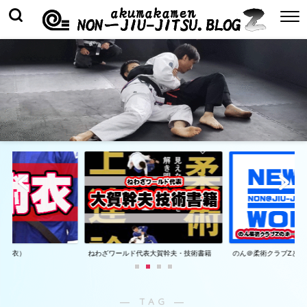
着（衣）
ねわざワールド代表大賀幹夫・技術書籍
のん＠柔術クラブZとは
― TAG ―