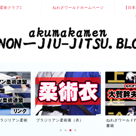
柔術クラブZ
ねわざワールドホームページ
【日本
】ブラジリアン柔術
ブラジリアン柔術着（衣）
ねわざワールド
書籍