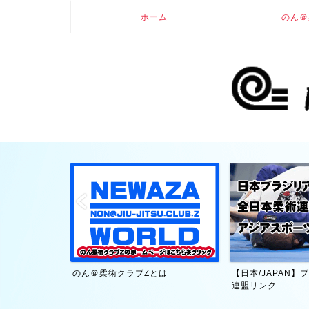
ホーム
のん＠
大賀幹夫・技術
のん＠柔術クラブZとは
【日本/JAPAN
連盟リンク