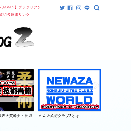
/JAPAN】ブラジリアン
柔術各連盟リンク
代表大賀幹夫・技術
のん＠柔術クラブZとは
【日本/JAP
連盟リンク