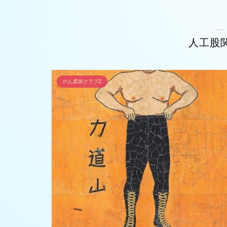
―
人工股
のん柔術クラブZ