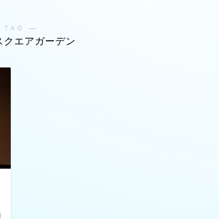
 TAG ―
スクエアガーデン
日