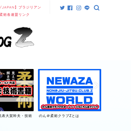
/JAPAN】ブラジリアン
柔術各連盟リンク
代表大賀幹夫・技術
のん＠柔術クラブZとは
【日本/JAP
連盟リンク