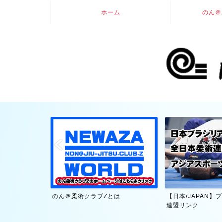
ホーム
のん＠
大賀幹夫・技術
のん＠柔術クラブZとは
【日本/JAPAN
連盟リンク