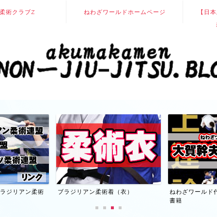
柔術クラブZ
ねわざワールドホームページ
【日本
】ブラジリアン柔術
ブラジリアン柔術着（衣）
ねわざワールド
書籍