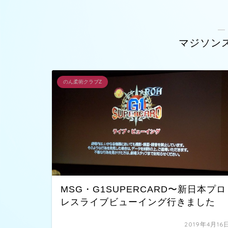
―
マジソン
のん柔術クラブZ
MSG・G1SUPERCARD〜新日本プロ
レスライブビューイング行きました
2019年4月16