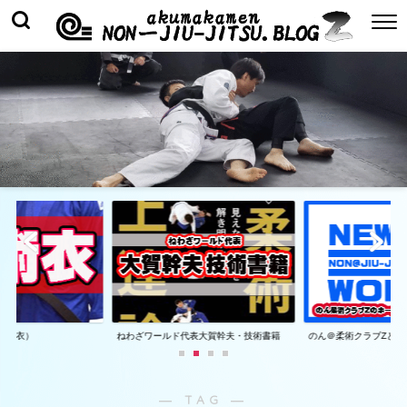
着（衣）
ねわざワールド代表大賀幹夫・技術書籍
のん＠柔術クラブZとは
― TAG ―