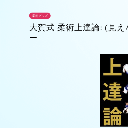
柔術グッズ
大賀式 柔術上達論: (
ー