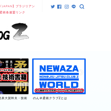
/JAPAN】ブラジリアン
柔術各連盟リンク
代表大賀幹夫・技術
のん＠柔術クラブZとは
【日本/JAP
連盟リンク