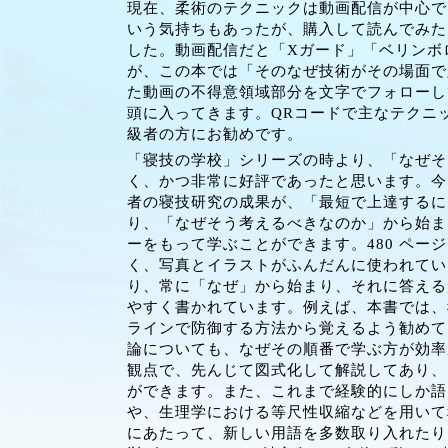
現在、柔術のテクニックは動画配信が中心で
いう気持ちもあったが、購入して読んでみた
した。動画配信だと「Xガード」「ベリンボ
が、この本では「そのなぜ技術がその場面で
た動画の不得意領域部分を文字でフォローし
頭に入ってきます。QRコードで主なテクニ
級者の方にお勧めです。
「寝技の学校」シリーズの時より、「なぜそ
く、かつ非常に好評であったと思います。今回
者の寝技研究の成果が、「最短で上達するに
り、「なぜそう考えるべきなのか」から始ま
ーをもって学ぶことができます。480 ペ
く、写真とイラストがふんだんに使われてい
り、常に「なぜ」から始まり、それに答える
やすく書かれています。例えば、本書では、
ラインで防御する方法から覚えるよう勧めて
論についても、なぜその順番で学ぶ方が効率
観点で、先んじて図式化して解説してあり、
ができます。また、これまで経験的にしか語
や、生理学における等尺性収縮などを用いて
にあたって、新しい用語を多数取り入れたり