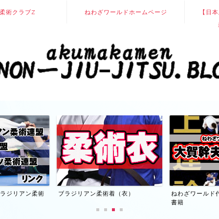
柔術クラブZ
ねわざワールドホームページ
【日本
】ブラジリアン柔術
ブラジリアン柔術着（衣）
ねわざワールド
書籍