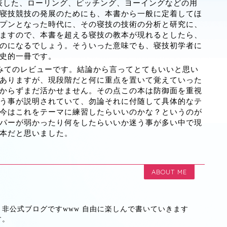
を表した、ローリング、ピッチング、ヨーイングなどの用
寝技競技の発展のためにも、本書から一般に定着してほ
プンとなった時代に、その寝技の技術の分析と研究に、
ますので、本書を超える寝技の教本が現れるとしたら、
のになるでしょう。そういった意味でも、寝技初学者に
史的一冊です。
みてのレビューです。結論から言ってとてもいいと思い
ありますが、現段階だと何に重点を置いて覚えていった
からずまだ活かせません。その点この本は防御面を重視
う事が説明されていて、勿論それに付随して具体的なテ
今はこれをテーマに練習したらいいのかな？というのが
パーが弱かったり何をしたらいいか迷う事が多い中で現
本だと思いました。
ABOUT ME
非公式ブログですwww 自由に楽しんで書いていきます
す。