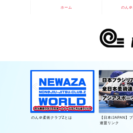
ホーム
のん＠
大賀幹夫・技術
のん＠柔術クラブZとは
【日本/JAPAN
連盟リンク