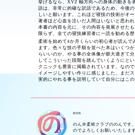
挙げるなら、XYZ 軸方向への身体の動き
語は、非常に的確な訳語であるため、今後の
しいと願います。これほど寝技の技術がオー
著者ほど心血を注いだ人間はいないと思われ
本書の内容を元に、その内容を発展させたも
限らず、全ての寝技練習者に一読を勧める歴
柔術を始めて4か月くらいの初心者が読んで
ます。色々な技の手順を並べた本はいくつか
らいいのか、やる事の全体像が膨大過ぎて分
してこういった段階を踏んでいくようにとい
クニックも豊富に掲載されています。なので
イメージしやすい作りに感じました。まだス
実的にやれる事を説明していて自分にはこの
non
のん＠柔術クラブののんです。
のでよろしくお願いいたしま