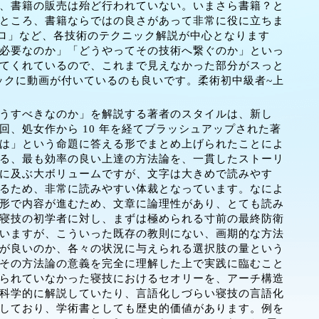
、書籍の販売は殆ど行われていない。いまさら書籍？と
ところ、書籍ならではの良さがあって非常に役に立ちま
ロ」など、各技術のテクニック解説が中心となります
必要なのか」「どうやってその技術へ繋ぐのか」といっ
てくれているので、これまで見えなかった部分がスっと
ックに動画が付いているのも良いです。柔術初中級者~上
うすべきなのか」を解説する著者のスタイルは、新し
、処女作から 10 年を経てブラッシュアップされた著
は」という命題に答える形でまとめ上げられたことによ
る、最も効率の良い上達の方法論を、一貫したストーリ
ージに及ぶ大ボリュームですが、文字は大きめで読みやす
るため、非常に読みやすい体裁となっています。なによ
形で内容が進むため、文章に論理性があり、とても読み
寝技の初学者に対し、まずは極められる寸前の最終防衛
いますが、こういった既存の教則にない、画期的な方法
が良いのか、各々の状況に与えられる選択肢の量という
その方法論の意義を完全に理解した上で実践に臨むこと
られていなかった寝技におけるセオリーを、アーチ構造
科学的に解説していたり、言語化しづらい寝技の言語化
しており、学術書としても歴史的価値があります。例を